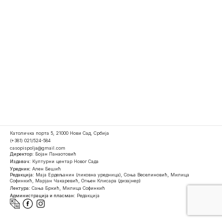
Католичка порта 5, 21000 Нови Сад, Србија
(+381) 021/524-584
casopispolja@gmail.com
Директор:
Бојан Панаотовић
Издавач:
Културни центар Новог Сада
Уредник:
Ален Бешић
Редакција:
Маја Ердељанин (ликовна уредница), Соња Веселиновић, Милица
Софинкић, Марјан Чакаревић, Огњен Клисара (дизајнер)
Лектура:
Сања Бркић, Милица Софинкић
Администрација и пласман:
Редакција