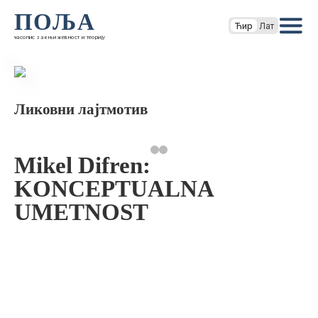
ПОЉА
Ћир
Лат
часопис за књижевност и теорију
Ликовни лајтмотив
Mikel Difren:
KONCEPTUALNA
UMETNOST