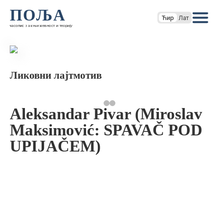
ПОЉА
Ћир
Лат
часопис за књижевност и теорију
Ликовни лајтмотив
Aleksandar Pivar (Miroslav
Maksimović: SPAVAČ POD
UPIJAČEM)