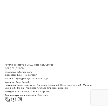
Католичка порта 5, 21000 Нови Сад, Србија
(+381) 021/524-584
casopispolja@gmail.com
Директор:
Бојан Панаотовић
Издавач:
Културни центар Новог Сада
Уредник:
Ален Бешић
Редакција:
Маја Ердељанин (ликовна уредница), Соња Веселиновић, Милица
Софинкић, Марјан Чакаревић, Огњен Клисара (дизајнер)
Лектура:
Сања Бркић, Милица Софинкић
Администрација и пласман:
Редакција