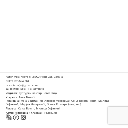
Католичка порта 5, 21000 Нови Сад, Србија
(+381) 021/524-584
casopispolja@gmail.com
Директор:
Бојан Панаотовић
Издавач:
Културни центар Новог Сада
Уредник:
Ален Бешић
Редакција:
Маја Ердељанин (ликовна уредница), Соња Веселиновић, Милица
Софинкић, Марјан Чакаревић, Огњен Клисара (дизајнер)
Лектура:
Сања Бркић, Милица Софинкић
Администрација и пласман:
Редакција