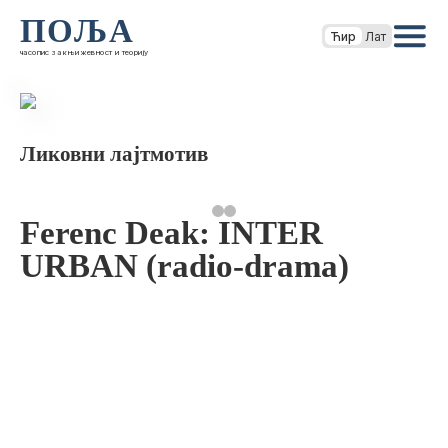
ПОЉА
Ћир
Лат
часопис за књижевност и теорију
Ликовни лајтмотив
Ferenc Deak: INTER
URBAN (radio-drama)