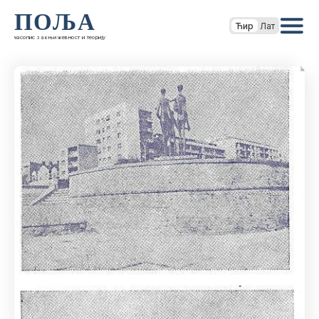
ПОЉА
Ћир
Лат
часопис за књижевност и теорију