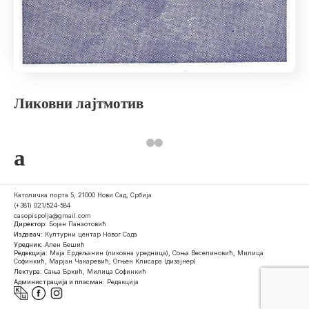
Ликовни лајтмотив
a
Католичка порта 5, 21000 Нови Сад, Србија
(+381) 021/524-584
casopispolja@gmail.com
Директор:
Бојан Панаотовић
Издавач:
Културни центар Новог Сада
Уредник:
Ален Бешић
Редакција:
Маја Ердељанин (ликовна уредница), Соња Веселиновић, Милица
Софинкић, Марјан Чакаревић, Огњен Клисара (дизајнер)
Лектура:
Сања Бркић, Милица Софинкић
Администрација и пласман:
Редакција