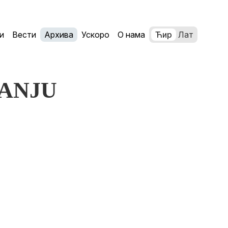
и
Вести
Архива
Ускоро
О нама
Ћир
Лат
VANJU