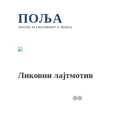
ПОЉА
часопис за књижевност и теорију
Ликовни лајтмотив