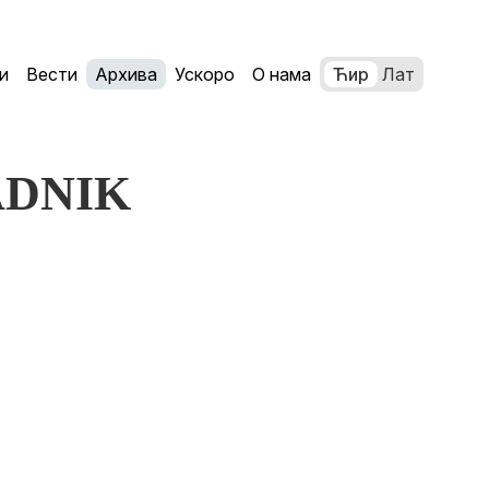
и
Вести
Архива
Ускоро
О нама
Ћир
Лат
PADNIK