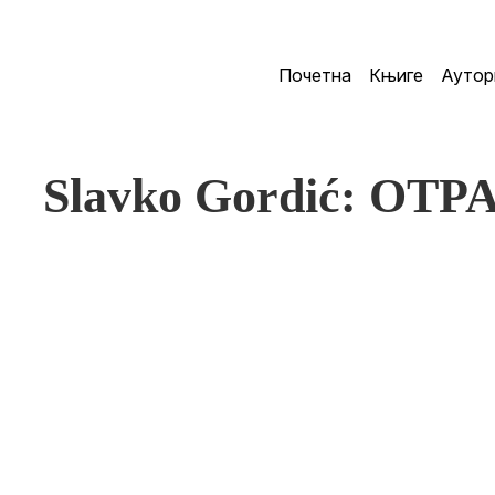
Почетна
Књиге
Аутор
Slavko Gordić: OT