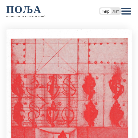
ПОЉА
Ћир
Лат
часопис за књижевност и теорију