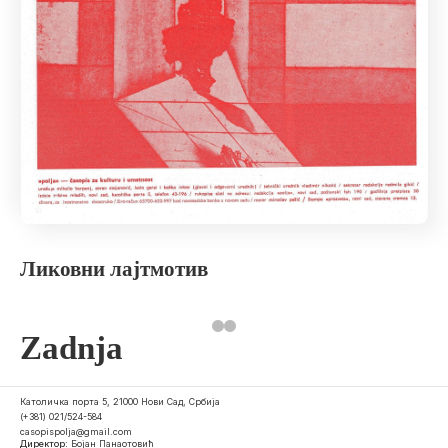
Ликовни лајтмотив
Zadnja
Католичка порта 5, 21000 Нови Сад, Србија
(+381) 021/524-584
casopispolja@gmail.com
Директор:
Бојан Панаотовић