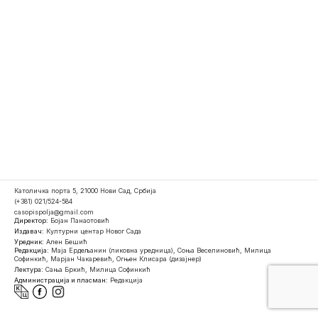
Католичка порта 5, 21000 Нови Сад, Србија
(+381) 021/524-584
casopispolja@gmail.com
Директор:
Бојан Панаотовић
Издавач:
Културни центар Новог Сада
Уредник:
Ален Бешић
Редакција:
Маја Ердељанин (ликовна уредница), Соња Веселиновић, Милица
Софинкић, Марјан Чакаревић, Огњен Клисара (дизајнер)
Лектура:
Сања Бркић, Милица Софинкић
Администрација и пласман:
Редакција