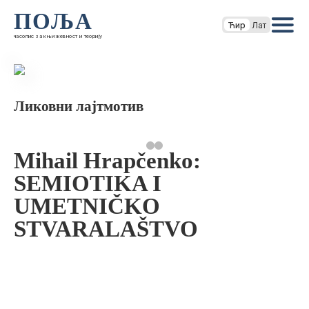
ПОЉА
Ћир
Лат
часопис за књижевност и теорију
Ликовни лајтмотив
Mihail Hrapčenko:
SEMIOTIKA I
UMETNIČKO
STVARALAŠTVO