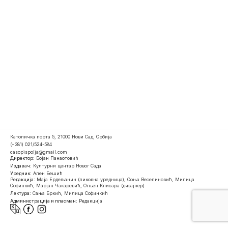
Католичка порта 5, 21000 Нови Сад, Србија
(+381) 021/524-584
casopispolja@gmail.com
Директор:
Бојан Панаотовић
Издавач:
Културни центар Новог Сада
Уредник:
Ален Бешић
Редакција:
Маја Ердељанин (ликовна уредница), Соња Веселиновић, Милица
Софинкић, Марјан Чакаревић, Огњен Клисара (дизајнер)
Лектура:
Сања Бркић, Милица Софинкић
Администрација и пласман:
Редакција