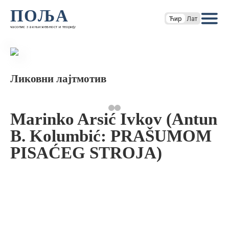
ПОЉА
Ћир
Лат
часопис за књижевност и теорију
Ликовни лајтмотив
Marinko Arsić Ivkov (Antun
B. Kolumbić: PRAŠUMOM
PISAĆEG STROJA)