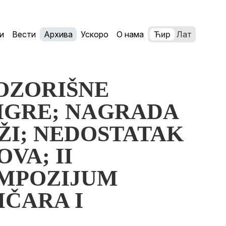
и
Вести
Архива
Ускоро
О нама
Ћир
Лат
POZORIŠNE
IGRE; NAGRADA
ŽI; NEDOSTATAK
VA; II
MPOZIJUM
IČARA I
.