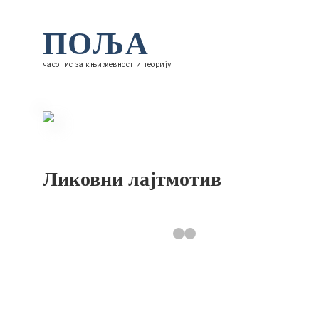
ПОЉА
часопис за књижевност и теорију
Ликовни лајтмотив