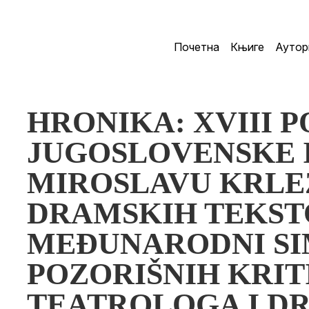
Почетна
Књиге
Аутор
HRONIKA: XVIII 
JUGOSLOVENSKE 
MIROSLAVU KRLE
DRAMSKIH TEKSTO
MEĐUNARODNI SI
POZORIŠNIH KRIT
TEATROLOGA I DR