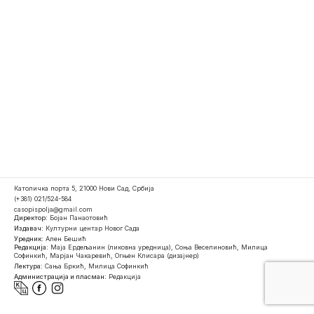
Католичка порта 5, 21000 Нови Сад, Србија
(+381) 021/524-584
casopispolja@gmail.com
Директор:
Бојан Панаотовић
Издавач:
Културни центар Новог Сада
Уредник:
Ален Бешић
Редакција:
Маја Ердељанин (ликовна уредница), Соња Веселиновић, Милица
Софинкић, Марјан Чакаревић, Огњен Клисара (дизајнер)
Лектура:
Сања Бркић, Милица Софинкић
Администрација и пласман:
Редакција