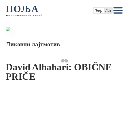
ПОЉА
Ћир
Лат
часопис за књижевност и теорију
Ликовни лајтмотив
David Albahari: OBIČNE
PRIČE