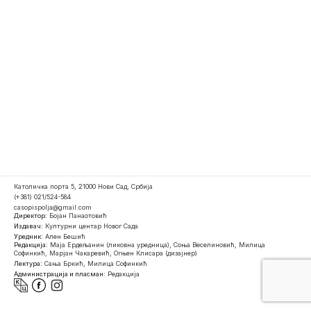
Католичка порта 5, 21000 Нови Сад, Србија
(+381) 021/524-584
casopispolja@gmail.com
Директор:
Бојан Панаотовић
Издавач:
Културни центар Новог Сада
Уредник:
Ален Бешић
Редакција:
Маја Ердељанин (ликовна уредница), Соња Веселиновић, Милица
Софинкић, Марјан Чакаревић, Огњен Клисара (дизајнер)
Лектура:
Сања Бркић, Милица Софинкић
Администрација и пласман:
Редакција