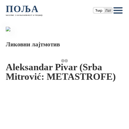
ПОЉА
Ћир
Лат
часопис за књижевност и теорију
Ликовни лајтмотив
Aleksandar Pivar (Srba
Mitrović: METASTROFE)