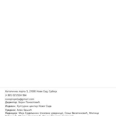
Католичка порта 5, 21000 Нови Сад, Србија
(+381) 021/524-584
casopispolja@gmail.com
Директор:
Бојан Панаотовић
Издавач:
Културни центар Новог Сада
Уредник:
Ален Бешић
Редакција:
Маја Ердељанин (ликовна уредница), Соња Веселиновић, Милица