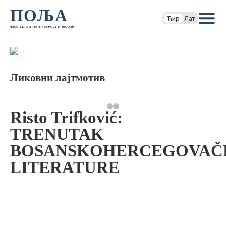
ПОЉА
Ћир
Лат
часопис за књижевност и теорију
Ликовни лајтмотив
Risto Trifković:
TRENUTAK
BOSANSKOHERCEGOVAČ
LITERATURE