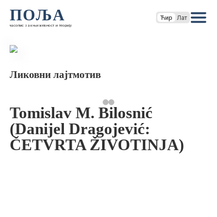
ПОЉА
Ћир
Лат
часопис за књижевност и теорију
Ликовни лајтмотив
Tomislav M. Bilosnić
(Danijel Dragojević:
ČETVRTA ŽIVOTINJA)