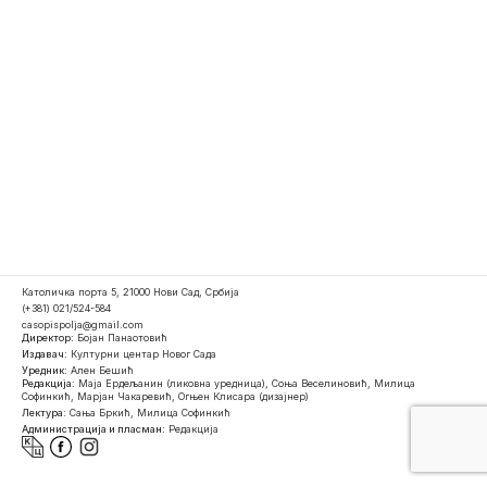
Католичка порта 5, 21000 Нови Сад, Србија
(+381) 021/524-584
casopispolja@gmail.com
Директор:
Бојан Панаотовић
Издавач:
Културни центар Новог Сада
Уредник:
Ален Бешић
Редакција:
Маја Ердељанин (ликовна уредница), Соња Веселиновић, Милица
Софинкић, Марјан Чакаревић, Огњен Клисара (дизајнер)
Лектура:
Сања Бркић, Милица Софинкић
Администрација и пласман:
Редакција