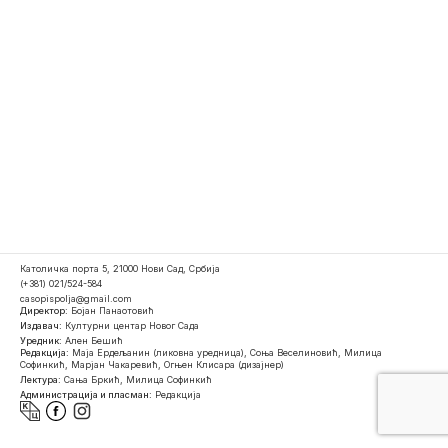
Католичка порта 5, 21000 Нови Сад, Србија
(+381) 021/524-584
casopispolja@gmail.com
Директор:
Бојан Панаотовић
Издавач:
Културни центар Новог Сада
Уредник:
Ален Бешић
Редакција:
Маја Ердељанин (ликовна уредница), Соња Веселиновић, Милица
Софинкић, Марјан Чакаревић, Огњен Клисара (дизајнер)
Лектура:
Сања Бркић, Милица Софинкић
Администрација и пласман:
Редакција