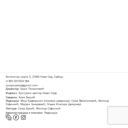
Католичка порта 5, 21000 Нови Сад, Србија
(+381) 021/524-584
casopispolja@gmail.com
Директор:
Бојан Панаотовић
Издавач:
Културни центар Новог Сада
Уредник:
Ален Бешић
Редакција:
Маја Ердељанин (ликовна уредница), Соња Веселиновић, Милица
Софинкић, Марјан Чакаревић, Огњен Клисара (дизајнер)
Лектура:
Сања Бркић, Милица Софинкић
Администрација и пласман:
Редакција