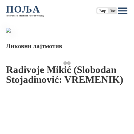
ПОЉА
Ћир
Лат
часопис за књижевност и теорију
Ликовни лајтмотив
Radivoje Mikić (Slobodan
Stojadinović: VREMENIK)