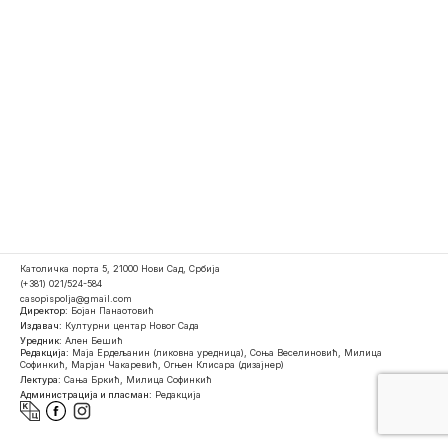
Католичка порта 5, 21000 Нови Сад, Србија
(+381) 021/524-584
casopispolja@gmail.com
Директор:
Бојан Панаотовић
Издавач:
Културни центар Новог Сада
Уредник:
Ален Бешић
Редакција:
Маја Ердељанин (ликовна уредница), Соња Веселиновић, Милица
Софинкић, Марјан Чакаревић, Огњен Клисара (дизајнер)
Лектура:
Сања Бркић, Милица Софинкић
Администрација и пласман:
Редакција