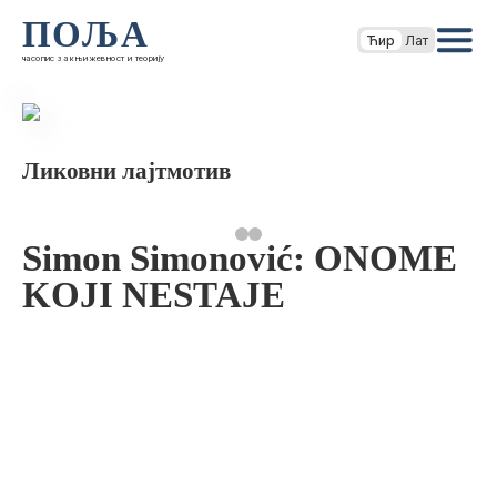
ПОЉА
Ћир
Лат
часопис за књижевност и теорију
Ликовни лајтмотив
Simon Simonović: ONOME
KOJI NESTAJE