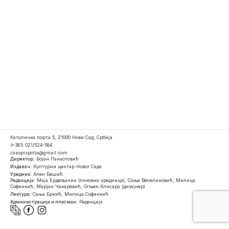
Католичка порта 5, 21000 Нови Сад, Србија
(+381) 021/524-584
casopispolja@gmail.com
Директор:
Бојан Панаотовић
Издавач:
Културни центар Новог Сада
Уредник:
Ален Бешић
Редакција:
Маја Ердељанин (ликовна уредница), Соња Веселиновић, Милица
Софинкић, Марјан Чакаревић, Огњен Клисара (дизајнер)
Лектура:
Сања Бркић, Милица Софинкић
Администрација и пласман:
Редакција