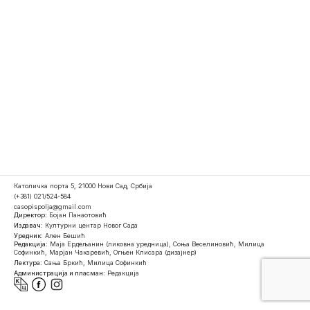
Католичка порта 5, 21000 Нови Сад, Србија
(+381) 021/524-584
casopispolja@gmail.com
Директор:
Бојан Панаотовић
Издавач:
Културни центар Новог Сада
Уредник:
Ален Бешић
Редакција:
Маја Ердељанин (ликовна уредница), Соња Веселиновић, Милица
Софинкић, Марјан Чакаревић, Огњен Клисара (дизајнер)
Лектура:
Сања Бркић, Милица Софинкић
Администрација и пласман:
Редакција