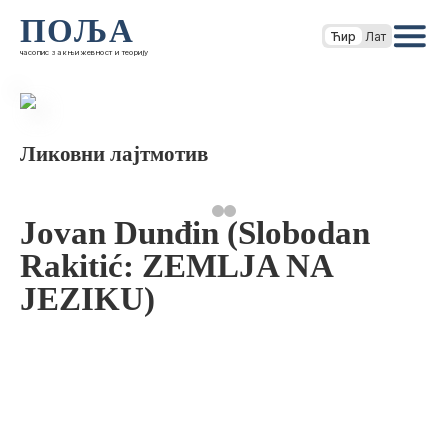
ПОЉА
Ћир
Лат
часопис за књижевност и теорију
Ликовни лајтмотив
Jovan Dunđin (Slobodan
Rakitić: ZEMLJA NA
JEZIKU)