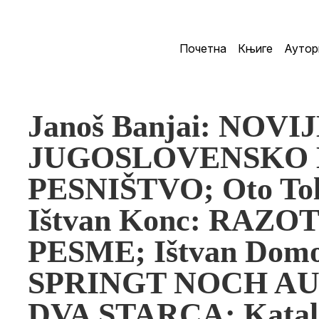
Почетна
Књиге
Аутор
Janoš Banjai: NOVI
JUGOSLOVENSKO
PESNIŠTVO; Oto To
Ištvan Konc: RAZ
PESME; Ištvan Dom
SPRINGT NOCH AUF;
DVA STARCA; Katali