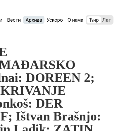
и
Вести
Архива
Ускоро
О нама
Ћир
Лат
JE
 MAĐARSKO
lnai: DOREEN 2;
OTKRIVANJE
onkoš: DER
 Ištvan Brašnjo:
n Ladik: ZATIN,