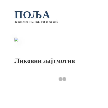
ПОЉА
часопис за књижевност и теорију
Ликовни лајтмотив