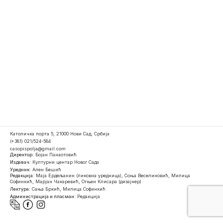
Католичка порта 5, 21000 Нови Сад, Србија
(+381) 021/524-584
casopispolja@gmail.com
Директор:
Бојан Панаотовић
Издавач:
Културни центар Новог Сада
Уредник:
Ален Бешић
Редакција:
Маја Ердељанин (ликовна уредница), Соња Веселиновић, Милица
Софинкић, Марјан Чакаревић, Огњен Клисара (дизајнер)
Лектура:
Сања Бркић, Милица Софинкић
Администрација и пласман:
Редакција