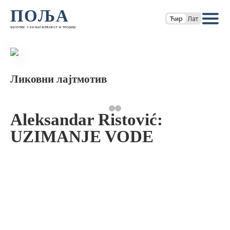
ПОЉА
Ћир
Лат
часопис за књижевност и теорију
Ликовни лајтмотив
Aleksandar Ristović:
UZIMANJE VODE