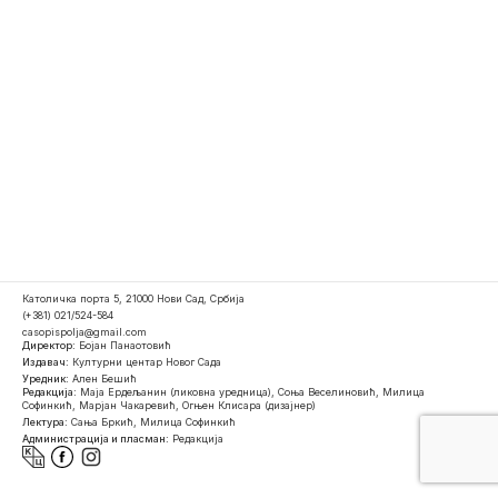
Католичка порта 5, 21000 Нови Сад, Србија
(+381) 021/524-584
casopispolja@gmail.com
Директор:
Бојан Панаотовић
Издавач:
Културни центар Новог Сада
Уредник:
Ален Бешић
Редакција:
Маја Ердељанин (ликовна уредница), Соња Веселиновић, Милица
Софинкић, Марјан Чакаревић, Огњен Клисара (дизајнер)
Лектура:
Сања Бркић, Милица Софинкић
Администрација и пласман:
Редакција