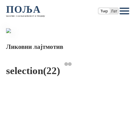
ПОЉА
Ћир
Лат
часопис за књижевност и теорију
Ликовни лајтмотив
selection(22)