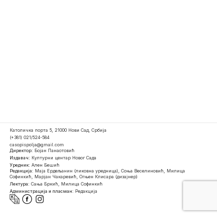
Католичка порта 5, 21000 Нови Сад, Србија
(+381) 021/524-584
casopispolja@gmail.com
Директор:
Бојан Панаотовић
Издавач:
Културни центар Новог Сада
Уредник:
Ален Бешић
Редакција:
Маја Ердељанин (ликовна уредница), Соња Веселиновић, Милица
Софинкић, Марјан Чакаревић, Огњен Клисара (дизајнер)
Лектура:
Сања Бркић, Милица Софинкић
Администрација и пласман:
Редакција