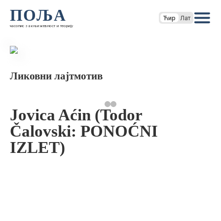
ПОЉА
Ћир
Лат
часопис за књижевност и теорију
Ликовни лајтмотив
Jovica Aćin (Todor
Čalovski: PONOĆNI
IZLET)