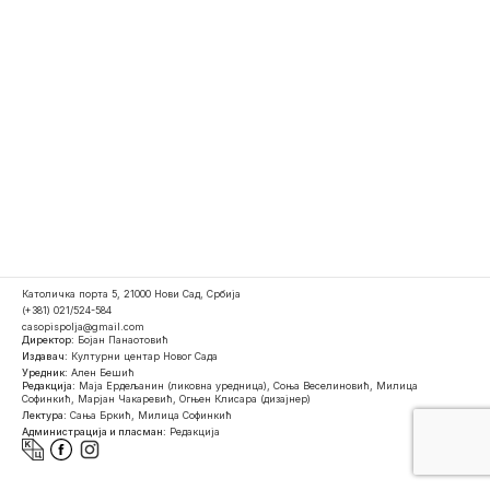
Католичка порта 5, 21000 Нови Сад, Србија
(+381) 021/524-584
casopispolja@gmail.com
Директор:
Бојан Панаотовић
Издавач:
Културни центар Новог Сада
Уредник:
Ален Бешић
Редакција:
Маја Ердељанин (ликовна уредница), Соња Веселиновић, Милица
Софинкић, Марјан Чакаревић, Огњен Клисара (дизајнер)
Лектура:
Сања Бркић, Милица Софинкић
Администрација и пласман:
Редакција