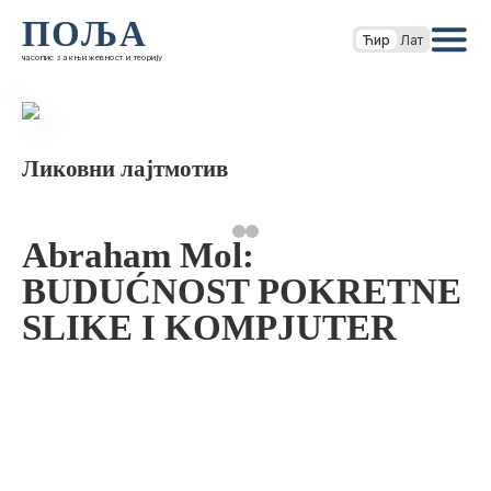
ПОЉА
Ћир
Лат
часопис за књижевност и теорију
Ликовни лајтмотив
Abraham Mol:
BUDUĆNOST POKRETNE
SLIKE I KOMPJUTER