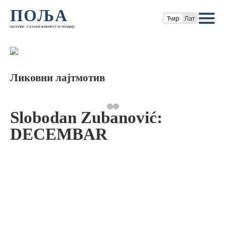
ПОЉА
Ћир
Лат
часопис за књижевност и теорију
Ликовни лајтмотив
Slobodan Zubanović:
DECEMBAR