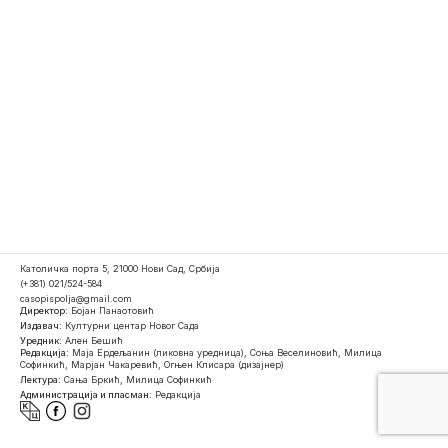
Католичка порта 5, 21000 Нови Сад, Србија
(+381) 021/524-584
casopispolja@gmail.com
Директор:
Бојан Панаотовић
Издавач:
Културни центар Новог Сада
Уредник:
Ален Бешић
Редакција:
Маја Ердељанин (ликовна уредница), Соња Веселиновић, Милица
Софинкић, Марјан Чакаревић, Огњен Клисара (дизајнер)
Лектура:
Сања Бркић, Милица Софинкић
Администрација и пласман:
Редакција