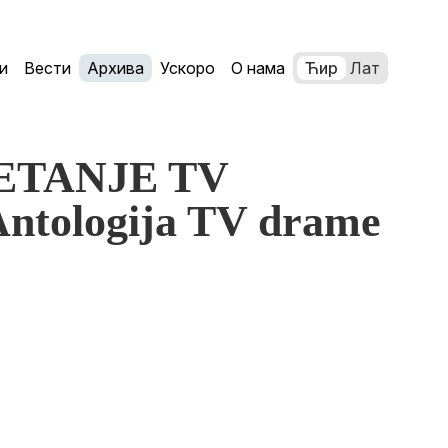
и
Вести
Архива
Ускоро
О нама
Ћир
Лат
RETANJE TV
ologija TV drame