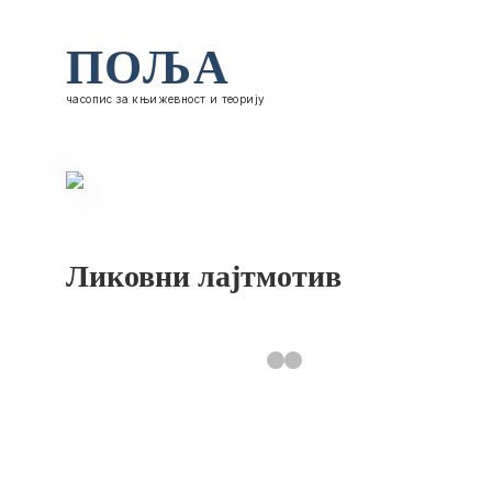
ПОЉА
часопис за књижевност и теорију
Ликовни лајтмотив