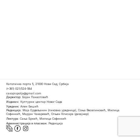
Католичка порта 5, 21000 Нови Сад, Србија
(+381) 021/524-584
casopispolja@gmail.com
Директор:
Бојан Панаотовић
Издавач:
Културни центар Новог Сада
Уредник:
Ален Бешић
Редакција:
Маја Ердељанин (ликовна уредница), Соња Веселиновић, Милица
Софинкић, Марјан Чакаревић, Огњен Клисара (дизајнер)
Лектура:
Сања Бркић, Милица Софинкић
Администрација и пласман:
Редакција