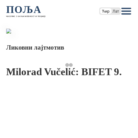
ПОЉА
Ћир
Лат
часопис за књижевност и теорију
Ликовни лајтмотив
Milorad Vučelić: BIFET 9.