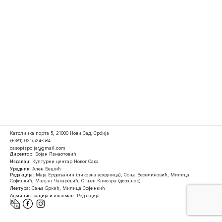
Католичка порта 5, 21000 Нови Сад, Србија
(+381) 021/524-584
casopispolja@gmail.com
Директор:
Бојан Панаотовић
Издавач:
Културни центар Новог Сада
Уредник:
Ален Бешић
Редакција:
Маја Ердељанин (ликовна уредница), Соња Веселиновић, Милица
Софинкић, Марјан Чакаревић, Огњен Клисара (дизајнер)
Лектура:
Сања Бркић, Милица Софинкић
Администрација и пласман:
Редакција