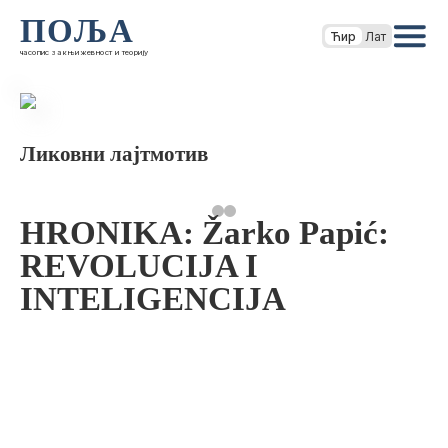
ПОЉА
Ћир
Лат
часопис за књижевност и теорију
Ликовни лајтмотив
HRONIKA: Žarko Papić:
REVOLUCIJA I
INTELIGENCIJA