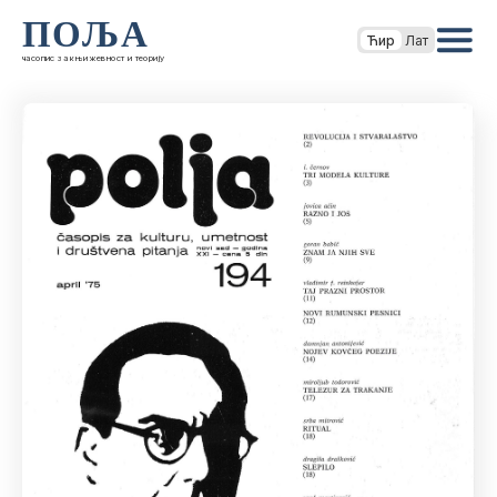
ПОЉА
Ћир
Лат
часопис за књижевност и теорију