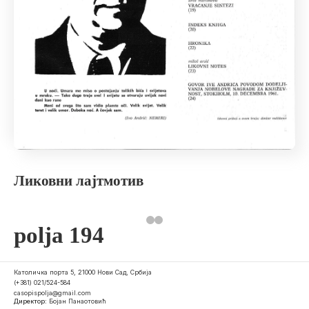
Ликовни лајтмотив
polja 194
Католичка порта 5, 21000 Нови Сад, Србија
(+381) 021/524-584
casopispolja@gmail.com
Директор:
Бојан Панаотовић