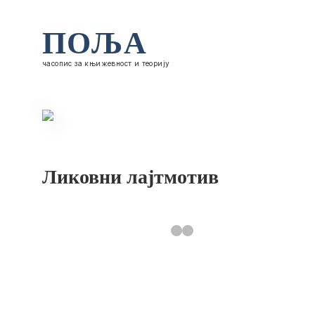
ПОЉА
часопис за књижевност и теорију
Ликовни лајтмотив