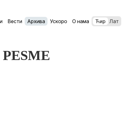
и
Вести
Архива
Ускоро
О нама
Ћир
Лат
RI PESME