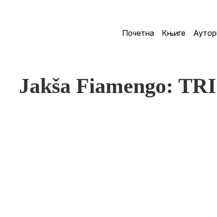
Почетна
Књиге
Аутор
Jakša Fiamengo: T