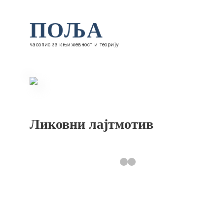
ПОЉА
часопис за књижевност и теорију
Ликовни лајтмотив