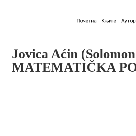
Почетна
Књиге
Аутор
Jovica Aćin (Solomo
MATEMATIČKA PO