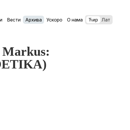
и
Вести
Архива
Ускоро
О нама
Ћир
Лат
n Markus:
ETIKA)