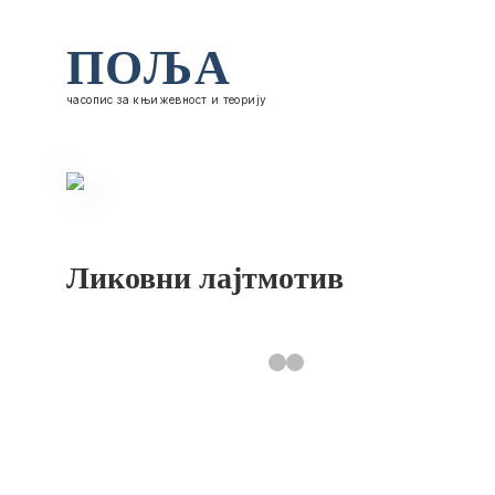
ПОЉА
часопис за књижевност и теорију
Ликовни лајтмотив