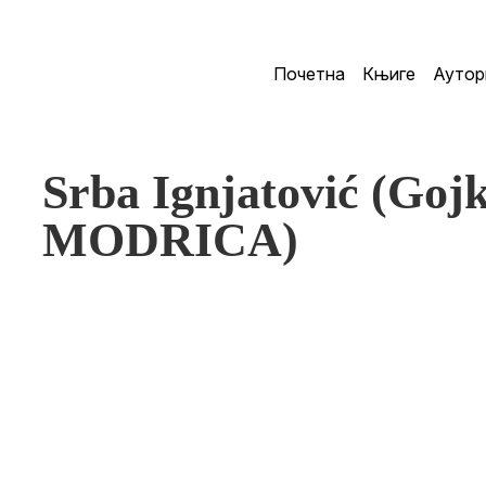
Почетна
Књиге
Аутор
Srba Ignjatović (Goj
MODRICA)