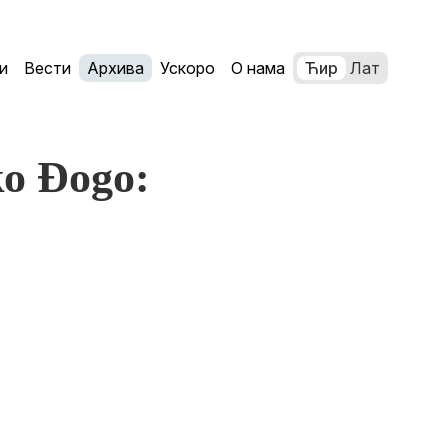
и
Вести
Архива
Ускоро
О нама
Ћир
Лат
ko Đogo: