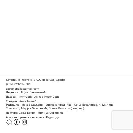
Католичка порта 5, 21000 Нови Сад, Србија
(+381) 021/524-584
casopispolja@gmail.com
Директор:
Бојан Панаотовић
Издавач:
Културни центар Новог Сада
Уредник:
Ален Бешић
Редакција:
Маја Ердељанин (ликовна уредница), Соња Веселиновић, Милица
Софинкић, Марјан Чакаревић, Огњен Клисара (дизајнер)
Лектура:
Сања Бркић, Милица Софинкић
Администрација и пласман:
Редакција