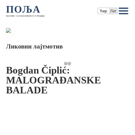
ПОЉА
Ћир
Лат
часопис за књижевност и теорију
Ликовни лајтмотив
Bogdan Čiplić:
MALOGRAĐANSKE
BALADE