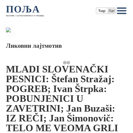
ПОЉА
Ћир
Лат
часопис за књижевност и теорију
Ликовни лајтмотив
MLADI SLOVENAČKI
PESNICI: Štefan Stražaj:
POGREB; Ivan Štrpka:
POBUNJENICI U
ZAVETRINI; Jan Buzaši:
IZ REČI; Jan Šimonovič:
TELO ME VEOMA GRLI