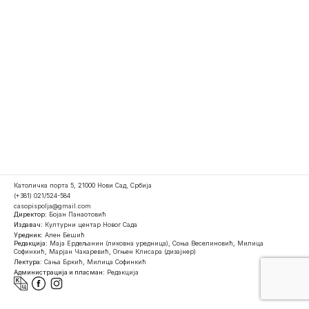
Католичка порта 5, 21000 Нови Сад, Србија
(+381) 021/524-584
casopispolja@gmail.com
Директор:
Бојан Панаотовић
Издавач:
Културни центар Новог Сада
Уредник:
Ален Бешић
Редакција:
Маја Ердељанин (ликовна уредница), Соња Веселиновић, Милица
Софинкић, Марјан Чакаревић, Огњен Клисара (дизајнер)
Лектура:
Сања Бркић, Милица Софинкић
Администрација и пласман:
Редакција