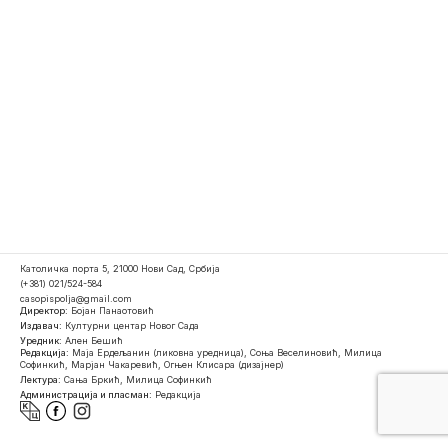
Католичка порта 5, 21000 Нови Сад, Србија
(+381) 021/524-584
casopispolja@gmail.com
Директор:
Бојан Панаотовић
Издавач:
Културни центар Новог Сада
Уредник:
Ален Бешић
Редакција:
Маја Ердељанин (ликовна уредница), Соња Веселиновић, Милица
Софинкић, Марјан Чакаревић, Огњен Клисара (дизајнер)
Лектура:
Сања Бркић, Милица Софинкић
Администрација и пласман:
Редакција