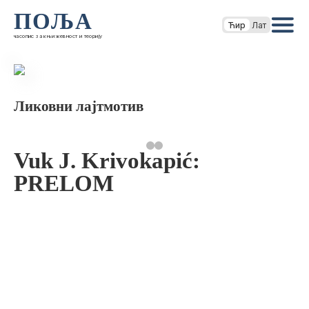
ПОЉА
Ћир
Лат
часопис за књижевност и теорију
Ликовни лајтмотив
Vuk J. Krivokapić:
PRELOM