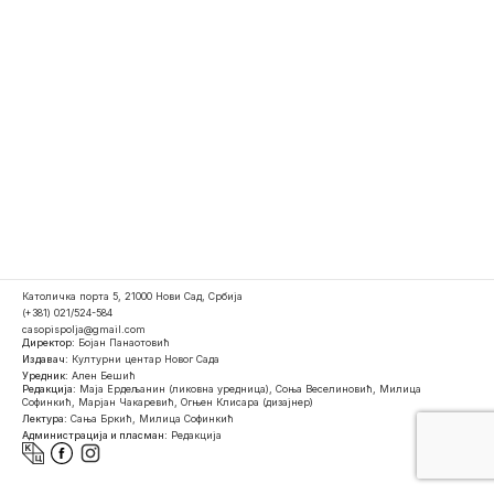
Католичка порта 5, 21000 Нови Сад, Србија
(+381) 021/524-584
casopispolja@gmail.com
Директор:
Бојан Панаотовић
Издавач:
Културни центар Новог Сада
Уредник:
Ален Бешић
Редакција:
Маја Ердељанин (ликовна уредница), Соња Веселиновић, Милица
Софинкић, Марјан Чакаревић, Огњен Клисара (дизајнер)
Лектура:
Сања Бркић, Милица Софинкић
Администрација и пласман:
Редакција