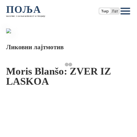
ПОЉА
Ћир
Лат
часопис за књижевност и теорију
Ликовни лајтмотив
Moris Blanšo: ZVER IZ
LASKOA