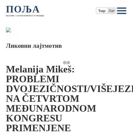
ПОЉА
Ћир
Лат
часопис за књижевност и теорију
Ликовни лајтмотив
Melanija Mikeš:
PROBLEMI
DVOJEZIČNOSTI/VIŠEJEZ
NA ČETVRTOM
MEĐUNARODNOM
KONGRESU
PRIMENJENE