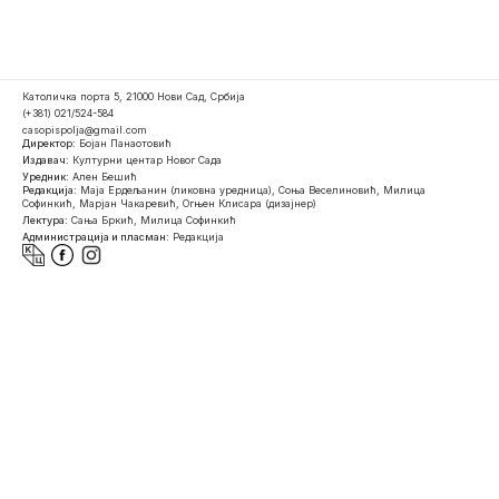
Католичка порта 5, 21000 Нови Сад, Србија
(+381) 021/524-584
casopispolja@gmail.com
Директор:
Бојан Панаотовић
Издавач:
Културни центар Новог Сада
Уредник:
Ален Бешић
Редакција:
Маја Ердељанин (ликовна уредница), Соња Веселиновић, Милица
Софинкић, Марјан Чакаревић, Огњен Клисара (дизајнер)
Лектура:
Сања Бркић, Милица Софинкић
Администрација и пласман:
Редакција