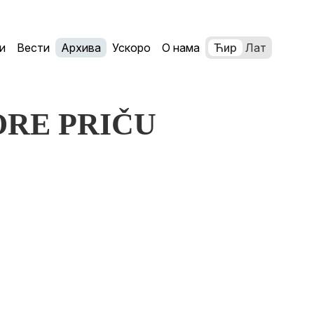
и
Вести
Архива
Ускоро
О нама
Ћир
Лат
MORE PRIČU