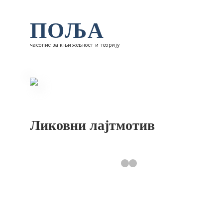
ПОЉА
часопис за књижевност и теорију
Ликовни лајтмотив