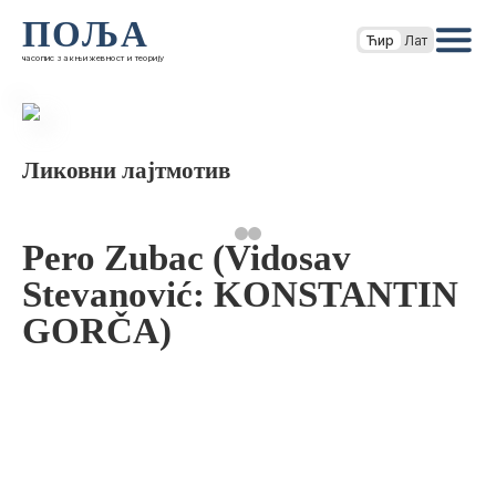
ПОЉА
Ћир
Лат
часопис за књижевност и теорију
Ликовни лајтмотив
Pero Zubac (Vidosav
Stevanović: KONSTANTIN
GORČA)