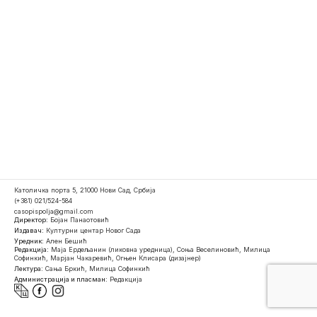
Католичка порта 5, 21000 Нови Сад, Србија
(+381) 021/524-584
casopispolja@gmail.com
Директор:
Бојан Панаотовић
Издавач:
Културни центар Новог Сада
Уредник:
Ален Бешић
Редакција:
Маја Ердељанин (ликовна уредница), Соња Веселиновић, Милица
Софинкић, Марјан Чакаревић, Огњен Клисара (дизајнер)
Лектура:
Сања Бркић, Милица Софинкић
Администрација и пласман:
Редакција