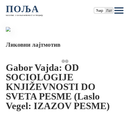
ПОЉА
Ћир
Лат
часопис за књижевност и теорију
Ликовни лајтмотив
Gabor Vajda: OD
SOCIOLOGIJE
KNJIŽEVNOSTI DO
SVETA PESME (Laslo
Vegel: IZAZOV PESME)