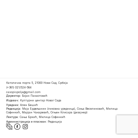
Католичка порта 5, 21000 Нови Сад, Србија
(+381) 021/524-584
casopispolja@gmail.com
Директор:
Бојан Панаотовић
Издавач:
Културни центар Новог Сада
Уредник:
Ален Бешић
Редакција:
Маја Ердељанин (ликовна уредница), Соња Веселиновић, Милица
Софинкић, Марјан Чакаревић, Огњен Клисара (дизајнер)
Лектура:
Сања Бркић, Милица Софинкић
Администрација и пласман:
Редакција