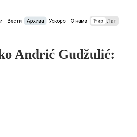
и
Вести
Архива
Ускоро
О нама
Ћир
Лат
ko Andrić Gudžulić: