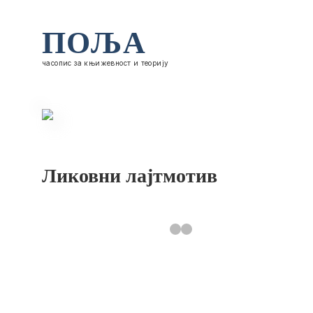
ПОЉА
часопис за књижевност и теорију
Ликовни лајтмотив