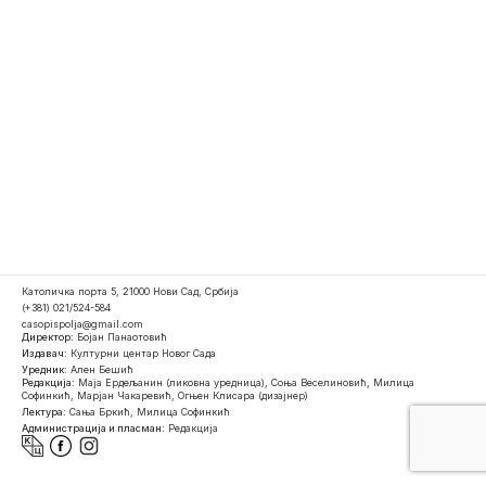
Католичка порта 5, 21000 Нови Сад, Србија
(+381) 021/524-584
casopispolja@gmail.com
Директор:
Бојан Панаотовић
Издавач:
Културни центар Новог Сада
Уредник:
Ален Бешић
Редакција:
Маја Ердељанин (ликовна уредница), Соња Веселиновић, Милица
Софинкић, Марјан Чакаревић, Огњен Клисара (дизајнер)
Лектура:
Сања Бркић, Милица Софинкић
Администрација и пласман:
Редакција