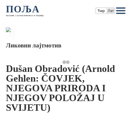
ПОЉА
Ћир
Лат
часопис за књижевност и теорију
Ликовни лајтмотив
Dušan Obradović (Arnold
Gehlen: ČOVJEK,
NJEGOVA PRIRODA I
NJEGOV POLOŽAJ U
SVIJETU)