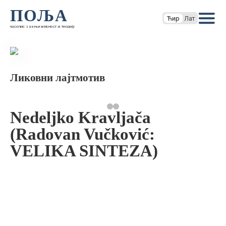
ПОЉА
Ћир
Лат
часопис за књижевност и теорију
Ликовни лајтмотив
Nedeljko Kravljača
(Radovan Vučković:
VELIKA SINTEZA)