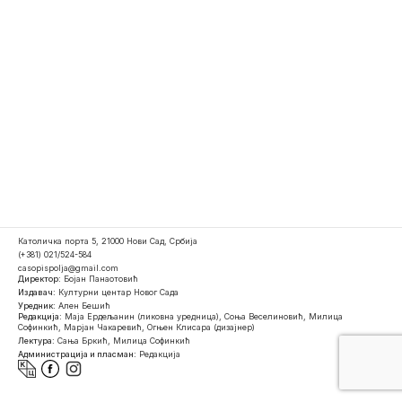
Католичка порта 5, 21000 Нови Сад, Србија
(+381) 021/524-584
casopispolja@gmail.com
Директор:
Бојан Панаотовић
Издавач:
Културни центар Новог Сада
Уредник:
Ален Бешић
Редакција:
Маја Ердељанин (ликовна уредница), Соња Веселиновић, Милица
Софинкић, Марјан Чакаревић, Огњен Клисара (дизајнер)
Лектура:
Сања Бркић, Милица Софинкић
Администрација и пласман:
Редакција