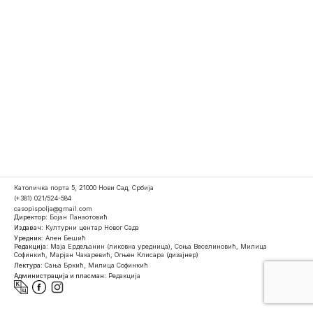
Католичка порта 5, 21000 Нови Сад, Србија
(+381) 021/524-584
casopispolja@gmail.com
Директор:
Бојан Панаотовић
Издавач:
Културни центар Новог Сада
Уредник:
Ален Бешић
Редакција:
Маја Ердељанин (ликовна уредница), Соња Веселиновић, Милица
Софинкић, Марјан Чакаревић, Огњен Клисара (дизајнер)
Лектура:
Сања Бркић, Милица Софинкић
Администрација и пласман:
Редакција