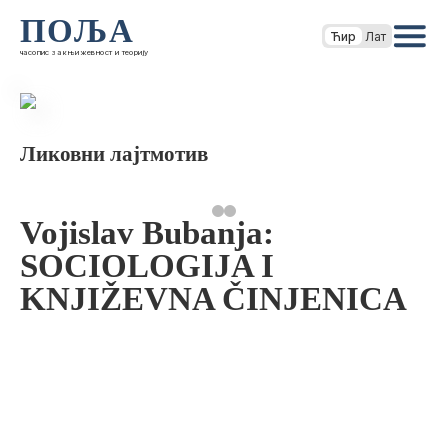
ПОЉА
Ћир
Лат
часопис за књижевност и теорију
Ликовни лајтмотив
Vojislav Bubanja:
SOCIOLOGIJA I
KNJIŽEVNA ČINJENICA