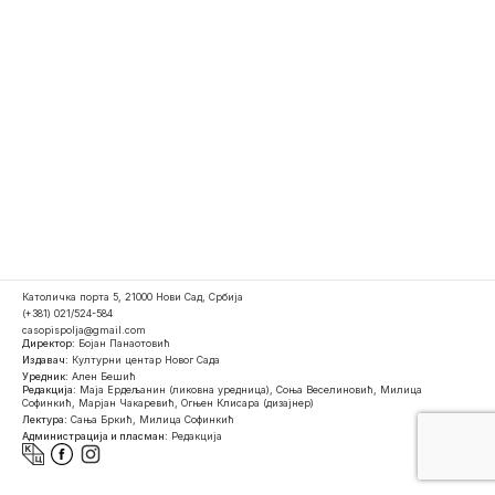
Католичка порта 5, 21000 Нови Сад, Србија
(+381) 021/524-584
casopispolja@gmail.com
Директор:
Бојан Панаотовић
Издавач:
Културни центар Новог Сада
Уредник:
Ален Бешић
Редакција:
Маја Ердељанин (ликовна уредница), Соња Веселиновић, Милица
Софинкић, Марјан Чакаревић, Огњен Клисара (дизајнер)
Лектура:
Сања Бркић, Милица Софинкић
Администрација и пласман:
Редакција