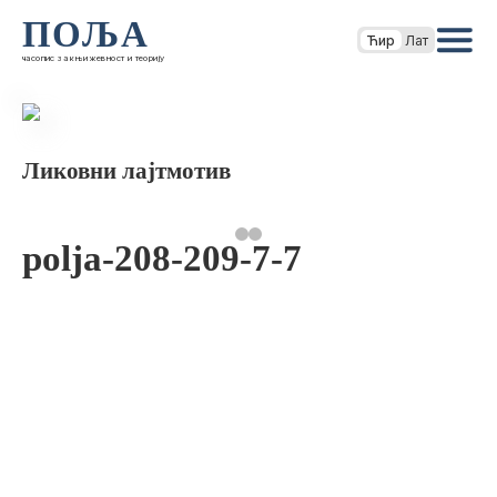
ПОЉА
Ћир
Лат
часопис за књижевност и теорију
Ликовни лајтмотив
polja-208-209-7-7