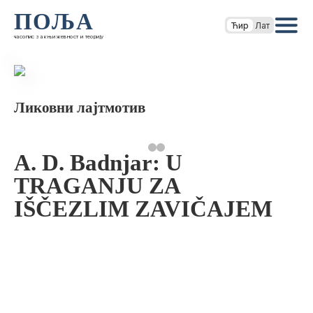
ПОЉА
Ћир
Лат
часопис за књижевност и теорију
Ликовни лајтмотив
A. D. Badnjar: U
TRAGANJU ZA
IŠČEZLIM ZAVIČAJEM