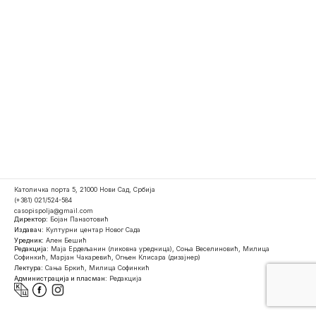
Католичка порта 5, 21000 Нови Сад, Србија
(+381) 021/524-584
casopispolja@gmail.com
Директор:
Бојан Панаотовић
Издавач:
Културни центар Новог Сада
Уредник:
Ален Бешић
Редакција:
Маја Ердељанин (ликовна уредница), Соња Веселиновић, Милица
Софинкић, Марјан Чакаревић, Огњен Клисара (дизајнер)
Лектура:
Сања Бркић, Милица Софинкић
Администрација и пласман:
Редакција