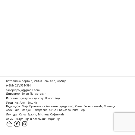
Католичка порта 5, 21000 Нови Сад, Србија
(+381) 021/524-584
casopispolja@gmail.com
Директор:
Бојан Панаотовић
Издавач:
Културни центар Новог Сада
Уредник:
Ален Бешић
Редакција:
Маја Ердељанин (ликовна уредница), Соња Веселиновић, Милица
Софинкић, Марјан Чакаревић, Огњен Клисара (дизајнер)
Лектура:
Сања Бркић, Милица Софинкић
Администрација и пласман:
Редакција