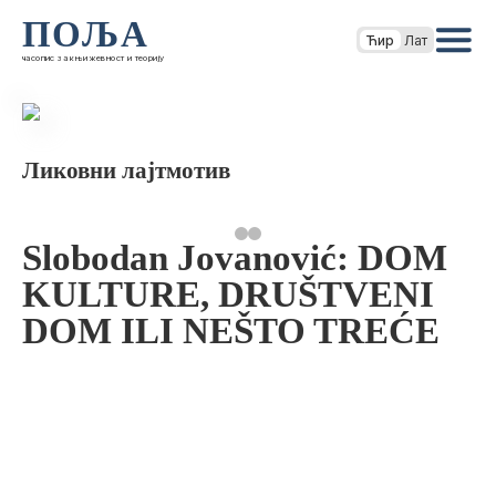
ПОЉА
Ћир
Лат
часопис за књижевност и теорију
Ликовни лајтмотив
Slobodan Jovanović: DOM
KULTURE, DRUŠTVENI
DOM ILI NEŠTO TREĆE