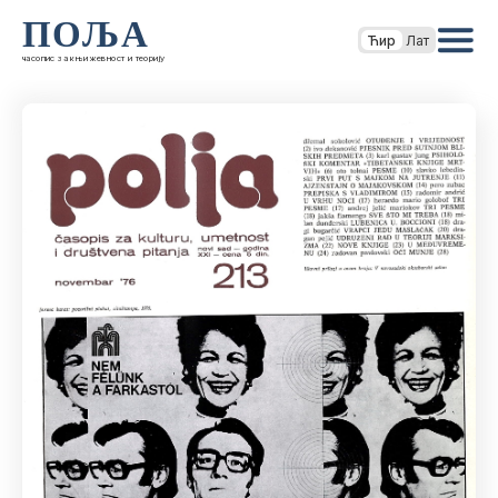
ПОЉА
Ћир
Лат
часопис за књижевност и теорију