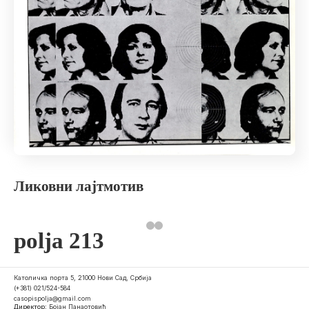
Ликовни лајтмотив
polja 213
Католичка порта 5, 21000 Нови Сад, Србија
(+381) 021/524-584
casopispolja@gmail.com
Директор:
Бојан Панаотовић