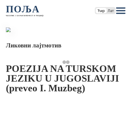
ПОЉА
Ћир
Лат
часопис за књижевност и теорију
Ликовни лајтмотив
POEZIJA NA TURSKOM
JEZIKU U JUGOSLAVIJI
(preveo I. Muzbeg)