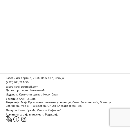
Католичка порта 5, 21000 Нови Сад, Србија
(+381) 021/524-584
casopispolja@gmail.com
Директор:
Бојан Панаотовић
Издавач:
Културни центар Новог Сада
Уредник:
Ален Бешић
Редакција:
Маја Ердељанин (ликовна уредница), Соња Веселиновић, Милица
Софинкић, Марјан Чакаревић, Огњен Клисара (дизајнер)
Лектура:
Сања Бркић, Милица Софинкић
Администрација и пласман:
Редакција