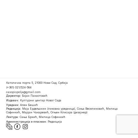
Католичка порта 5, 21000 Нови Сад, Србија
(+381) 021/524-584
casopispolja@gmail.com
Директор:
Бојан Панаотовић
Издавач:
Културни центар Новог Сада
Уредник:
Ален Бешић
Редакција:
Маја Ердељанин (ликовна уредница), Соња Веселиновић, Милица
Софинкић, Марјан Чакаревић, Огњен Клисара (дизајнер)
Лектура:
Сања Бркић, Милица Софинкић
Администрација и пласман:
Редакција