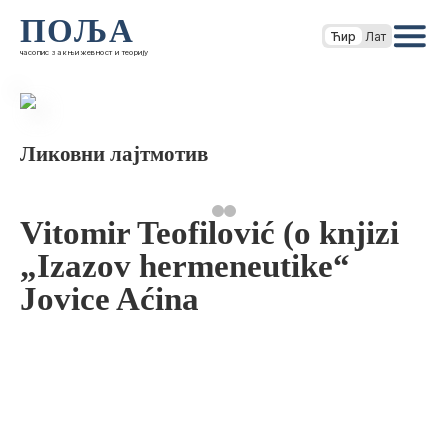
ПОЉА
Ћир
Лат
часопис за књижевност и теорију
Ликовни лајтмотив
Vitomir Teofilović (o knjizi
„Izazov hermeneutike“
Jovice Aćina